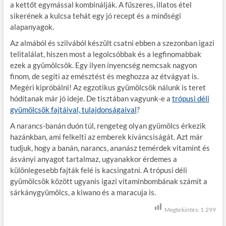
a kettőt egymással kombinálják. A fűszeres, illatos étel
sikerének a kulcsa tehát egy jó recept és a minőségi
alapanyagok.
Az almából és szilvából készült csatni ebben a szezonban igazi
telitalálat, hiszen most a legolcsóbbak és a legfinomabbak
ezek a gyümölcsök. Egy ilyen ínyencség nemcsak nagyon
finom, de segíti az emésztést és meghozza az étvágyat is.
Megéri kipróbálni! Az egzotikus gyümölcsök nálunk is teret
hódítanak már jó ideje. De tisztában vagyunk-e a
trópusi déli
gyümölcsök fajtáival, tulajdonságaival
?
A narancs-banán duón túl, rengeteg olyan gyümölcs érkezik
hazánkban, ami felkelti az emberek kíváncsiságát. Azt már
tudjuk, hogy a banán, narancs, ananász temérdek vitamint és
ásványi anyagot tartalmaz, ugyanakkor érdemes a
különlegesebb fajták felé is kacsingatni. A trópusi déli
gyümölcsök között ugyanis igazi vitaminbombának számít a
sárkánygyümölcs, a kiwano és a maracuja is.
Megtekintés:
1 299