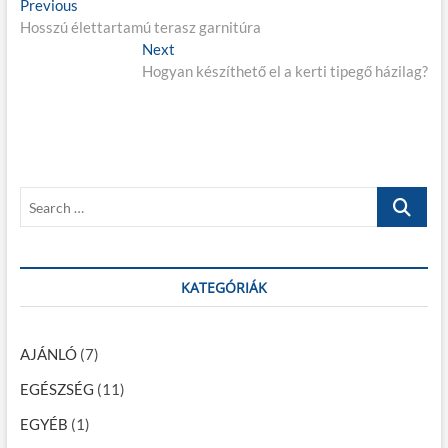
B
Previous
P
Hosszú élettartamú terasz garnitúra
r
e
e
Next
N
j
v
Hogyan készíthető el a kerti tipegő házilag?
e
i
x
e
o
t
g
u
p
s
o
y
p
s
z
S
o
t
e
é
s
:
a
t
s
r
:
c
KATEGÓRIÁK
n
h
a
…
v
AJÁNLÓ
(7)
i
EGÉSZSÉG
(11)
g
EGYÉB
(1)