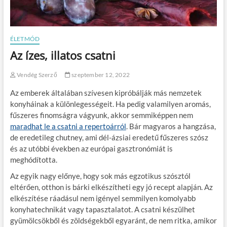
ÉLETMÓD
Az ízes, illatos csatni
Vendég Szerző
szeptember 12, 2022
Az emberek általában szívesen kipróbálják más nemzetek
konyháinak a különlegességeit. Ha pedig valamilyen aromás,
fűszeres finomságra vágyunk, akkor semmiképpen nem
maradhat le a csatni a repertoárról
. Bár magyaros a hangzása,
de eredetileg chutney, ami dél-ázsiai eredetű fűszeres szósz
és az utóbbi években az európai gasztronómiát is
meghódította.
Az egyik nagy előnye, hogy sok más egzotikus szósztól
eltérően, otthon is bárki elkészítheti egy jó recept alapján. Az
elkészítése ráadásul nem igényel semmilyen komolyabb
konyhatechnikát vagy tapasztalatot. A csatni készülhet
gyümölcsökből és zöldségekből egyaránt, de nem ritka, amikor