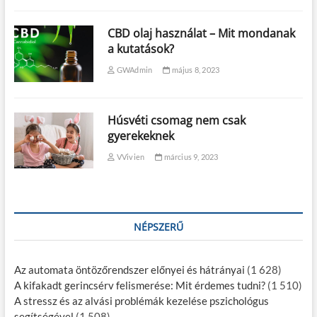
CBD olaj használat – Mit mondanak
a kutatások?
GWAdmin
május 8, 2023
Húsvéti csomag nem csak
gyerekeknek
VVivien
március 9, 2023
NÉPSZERŰ
Az automata öntözőrendszer előnyei és hátrányai
(1 628)
A kifakadt gerincsérv felismerése: Mit érdemes tudni?
(1 510)
A stressz és az alvási problémák kezelése pszichológus
segítségével
(1 508)