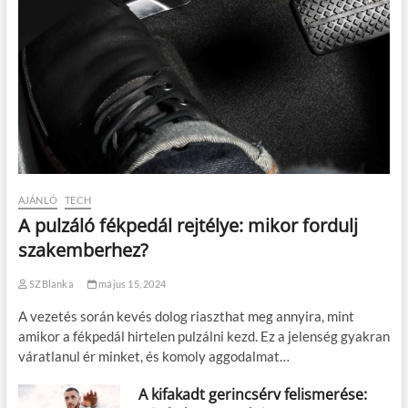
AJÁNLÓ
TECH
A pulzáló fékpedál rejtélye: mikor fordulj
szakemberhez?
SZBlanka
május 15, 2024
A vezetés során kevés dolog riaszthat meg annyira, mint
amikor a fékpedál hirtelen pulzálni kezd. Ez a jelenség gyakran
váratlanul ér minket, és komoly aggodalmat…
A kifakadt gerincsérv felismerése: