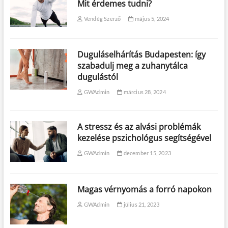
Mit érdemes tudni?
Vendég Szerző
május 5, 2024
Duguláselhárítás Budapesten: így
szabadulj meg a zuhanytálca
dugulástól
GWAdmin
március 28, 2024
A stressz és az alvási problémák
kezelése pszichológus segítségével
GWAdmin
december 15, 2023
Magas vérnyomás a forró napokon
GWAdmin
július 21, 2023