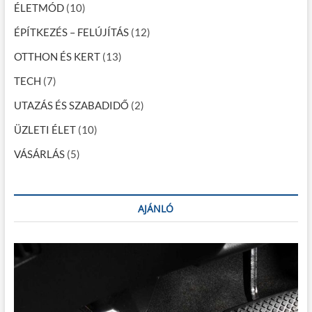
á
ÉLETMÓD
(10)
c
ÉPÍTKEZÉS – FELÚJÍTÁS
(12)
i
OTTHON ÉS KERT
(13)
ó
TECH
(7)
UTAZÁS ÉS SZABADIDŐ
(2)
ÜZLETI ÉLET
(10)
VÁSÁRLÁS
(5)
AJÁNLÓ