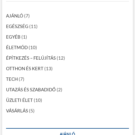
n
h
e
…
w
AJÁNLÓ
(7)
h
i
EGÉSZSÉG
(11)
c
h
EGYÉB
(1)
C
B
ÉLETMÓD
(10)
G
o
ÉPÍTKEZÉS – FELÚJÍTÁS
(12)
i
l
OTTHON ÉS KERT
(13)
s
a
TECH
(7)
r
e
UTAZÁS ÉS SZABADIDŐ
(2)
b
e
ÜZLETI ÉLET
(10)
s
t
VÁSÁRLÁS
(5)
AJÁNLÓ