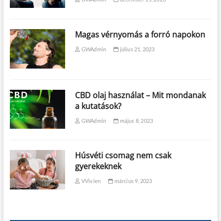
Magas vérnyomás a forró napokon
GWAdmin
július 21, 2023
CBD olaj használat – Mit mondanak
a kutatások?
GWAdmin
május 8, 2023
Húsvéti csomag nem csak
gyerekeknek
VVivien
március 9, 2023