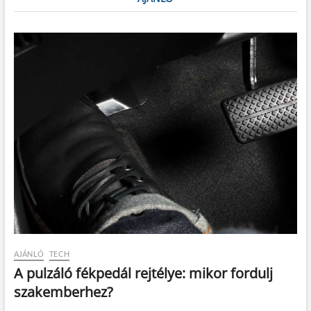
AJÁNLÓ
TECH
A pulzáló fékpedál rejtélye: mikor fordulj
szakemberhez?