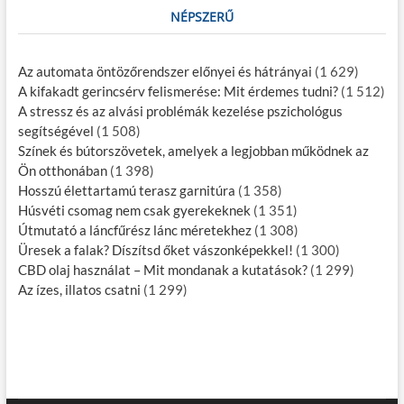
NÉPSZERŰ
Az automata öntözőrendszer előnyei és hátrányai
(1 629)
A kifakadt gerincsérv felismerése: Mit érdemes tudni?
(1 512)
A stressz és az alvási problémák kezelése pszichológus
segítségével
(1 508)
Színek és bútorszövetek, amelyek a legjobban működnek az
Ön otthonában
(1 398)
Hosszú élettartamú terasz garnitúra
(1 358)
Húsvéti csomag nem csak gyerekeknek
(1 351)
Útmutató a láncfűrész lánc méretekhez
(1 308)
Üresek a falak? Díszítsd őket vászonképekkel!
(1 300)
CBD olaj használat – Mit mondanak a kutatások?
(1 299)
Az ízes, illatos csatni
(1 299)