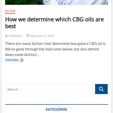
EGYÉB
How we determine which CBG oils are
best
GWAdmin
augusztus 5, 2022
There are many factors that determine how good a CBG oil is.
We’ve gone through the main ones below, but also dotted
down some distinct…
View More
H
o
w
w
e
d
S
e
t
e
e
a
r
r
m
c
KATEGÓRIÁK
i