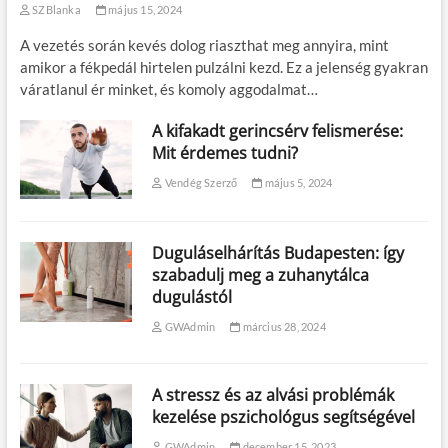
SZBlanka
május 15, 2024
A vezetés során kevés dolog riaszthat meg annyira, mint
amikor a fékpedál hirtelen pulzálni kezd. Ez a jelenség gyakran
váratlanul ér minket, és komoly aggodalmat…
A kifakadt gerincsérv felismerése:
Mit érdemes tudni?
Vendég Szerző
május 5, 2024
Duguláselhárítás Budapesten: így
szabadulj meg a zuhanytálca
dugulástól
GWAdmin
március 28, 2024
A stressz és az alvási problémák
kezelése pszichológus segítségével
GWAdmin
december 15, 2023