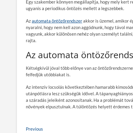
Egy szakember könnyen megállapítja, hogy mely kert r
ugyanis a periodikus öntözés mellett a legszebbek.
Az
automata öntözőrendszer
akkor is üzemel, amikor ép
nyaralni, hogy nem kell azon aggódnunk, hogy távol mar
vagyunk, akkor különösen nehéz olyan személyt találni,
rajta.
Az automata öntözőrends
Kétségkívül jóval több előnye van az öntözőrendszern
felfedjük utóbbiakat is.
Az intenzív locsolás következtében hamarabb kimosód
utánpótlásra lesz szükségük idővel. A tápanyaghiányos
a száradás jeleiként azonosítanak. Ha a problémát tová
növények elpusztulnak. A túlöntözés helyett érdemes 
B
Previous
P