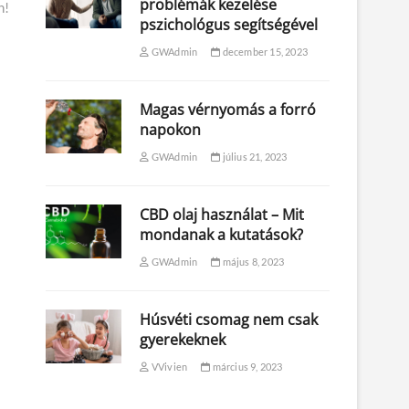
problémák kezelése
n!
pszichológus segítségével
GWAdmin
december 15, 2023
Magas vérnyomás a forró
napokon
GWAdmin
július 21, 2023
CBD olaj használat – Mit
mondanak a kutatások?
GWAdmin
május 8, 2023
Húsvéti csomag nem csak
gyerekeknek
VVivien
március 9, 2023