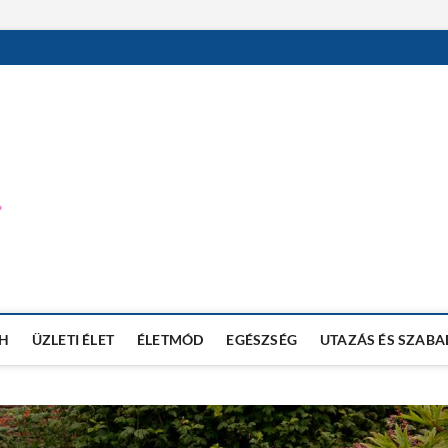
MEVI NET BLOG
TECHNOLÓGIAI BLOG
H
ÜZLETI ÉLET
ÉLETMÓD
EGÉSZSÉG
UTAZÁS ÉS SZABA