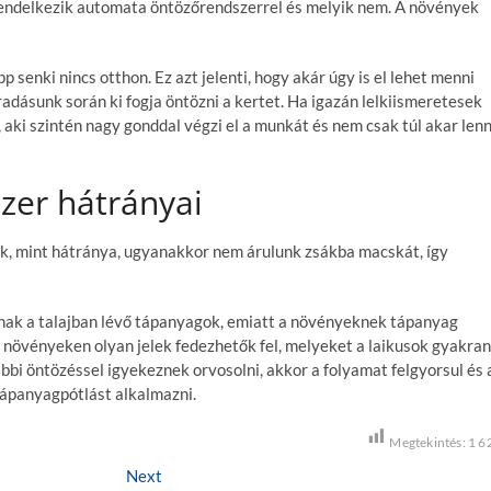
endelkezik automata öntözőrendszerrel és melyik nem. A növények
p senki nincs otthon. Ez azt jelenti, hogy akár úgy is el lehet menni
adásunk során ki fogja öntözni a kertet. Ha igazán lelkiismeretesek
 aki szintén nagy gonddal végzi el a munkát és nem csak túl akar lenn
zer hátrányai
ek, mint hátránya, ugyanakkor nem árulunk zsákba macskát, így
nak a talajban lévő tápanyagok, emiatt a növényeknek tápanyag
 növényeken olyan jelek fedezhetők fel, melyeket a laikusok gyakran
bbi öntözéssel igyekeznek orvosolni, akkor a folyamat felgyorsul és 
tápanyagpótlást alkalmazni.
Megtekintés:
1 6
Next
N