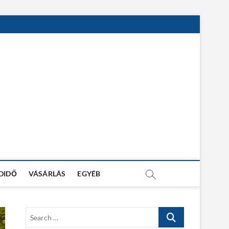
DIDŐ
VÁSÁRLÁS
EGYÉB
S
e