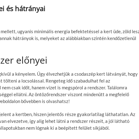
i és hátrányai
llett, ugyanis minimális energia befektetéssel a kert üde, zöld les
annak hátrányok is, melyeket az alábbiakban szintén kendőzetlenül
zer előnyei
ívül a kényelem. Úgy élvezhetjük a csodaszép kert látványát, hogy
at tölteni a locsolással. Rengeteg idő szabadulhat fel az
nem csak időt, hanem vizet is megspórol a rendszer. Találomra
séggel ellátni. Az öntözőrendszer viszont mindenütt a megfelelő
eboldalon bővebben is olvashatsz!
lent a kertben, hiszen jelentős része gyakorlatilag láthatatlan. Az
n elvezetve, így alig lehet látni a rendszer részeit, a jól látható
lapotukban nem lógnak ki a beépített felület síkjából.