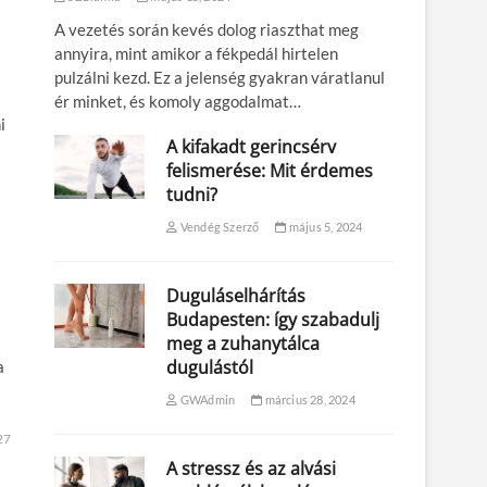
A vezetés során kevés dolog riaszthat meg
annyira, mint amikor a fékpedál hirtelen
pulzálni kezd. Ez a jelenség gyakran váratlanul
ér minket, és komoly aggodalmat…
i
A kifakadt gerincsérv
felismerése: Mit érdemes
tudni?
Vendég Szerző
május 5, 2024
Duguláselhárítás
Budapesten: így szabadulj
meg a zuhanytálca
dugulástól
a
GWAdmin
március 28, 2024
27
A stressz és az alvási