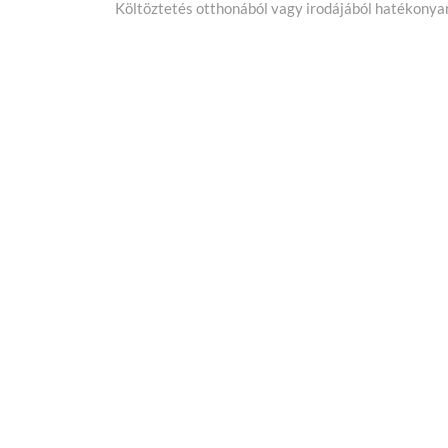
Költöztetés otthonából vagy irodájából hatékonya
e
x
t
p
o
s
t
: