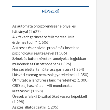
NÉPSZERŰ
Az automata öntözőrendszer előnyei és
hátrányai
(1 627)
A kifakadt gerincsérv felismerése: Mit
érdemes tudni?
(1 506)
A stressz és az alvási problémák kezelése
pszichológus segítségével
(1 506)
Színek és bútorszövetek, amelyek a legjobban
működnek az Ön otthonában
(1 396)
Hosszú élettartamú terasz garnitúra
(1 354)
Húsvéti csomag nem csak gyerekeknek
(1 350)
Útmutató a láncfűrész lánc méretekhez
(1 300)
CBD olaj használat – Mit mondanak a
kutatások?
(1 298)
Üresek a falak? Díszítsd őket vászonképekkel!
(1 298)
Az ízes, illatos csatni
(1 295)