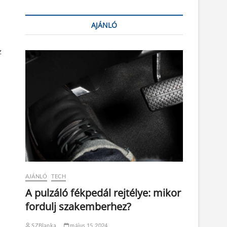
AJÁNLÓ
z
AJÁNLÓ
TECH
A pulzáló fékpedál rejtélye: mikor
fordulj szakemberhez?
SZBlanka
május 15, 2024