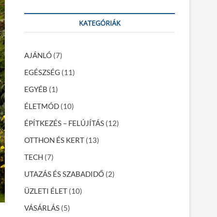
a
r
KATEGÓRIÁK
c
h
…
AJÁNLÓ
(7)
EGÉSZSÉG
(11)
EGYÉB
(1)
ÉLETMÓD
(10)
ÉPÍTKEZÉS – FELÚJÍTÁS
(12)
OTTHON ÉS KERT
(13)
TECH
(7)
UTAZÁS ÉS SZABADIDŐ
(2)
ÜZLETI ÉLET
(10)
VÁSÁRLÁS
(5)