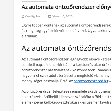
Az automata öntözőrendszer előnye
Vendég Szerző
február 6, 2023
Egyre többen döntenek az automata öntözőrendszerek me
és rengeteg egyéb előnyét lehet élvezni. Ugyanakkor v
elárulunk.
Az automata öntözőrends
Az automata öntözőrendszer legnagyobb előnye kétségk
nem kell nap, mint nap kint állni a kertben és akár órák
öntözőrendszer használatának köszönhetően. Ráadásul 
nagyon nehéz az adott területet a megfelelő vízmennyi
mennyiséget használja. Erről az
ontozorendszered.hu
w
Az öntözőrendszer telepítése semmiféle akadályt nem je
alkatrészek körülbelül kilencven százaléka a föld alatt va
elemek pedig kellőképp esztétikusak és üzemen kívüli ál