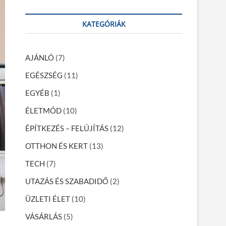
a
r
KATEGÓRIÁK
c
h
…
AJÁNLÓ
(7)
EGÉSZSÉG
(11)
EGYÉB
(1)
ÉLETMÓD
(10)
ÉPÍTKEZÉS – FELÚJÍTÁS
(12)
OTTHON ÉS KERT
(13)
TECH
(7)
UTAZÁS ÉS SZABADIDŐ
(2)
ÜZLETI ÉLET
(10)
VÁSÁRLÁS
(5)