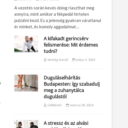
A vezetés során kevés dolog riaszthat meg
annyira, mint amikor a fékpedál hirtelen
pulzálni kezd. Ez a jelenség gyakran váratlanul
ér minket, és komoly aggodalmat…
A kifakadt gerincsérv
felismerése: Mit érdemes
tudni?
Vendég Szerző
május 5, 2024
Duguláselhárítás
s
Budapesten: így szabadulj
meg a zuhanytálca
dugulástól
.
GWAdmin
március 28, 2024
A stressz és az alvási