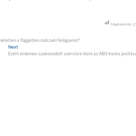
Megtekintés:
1
hetetlen a független műszaki felügyelet?
Next
N
Ezért érdemes szakosodott szervizre bízni az ABS kocka javítás
e
x
t
p
o
s
t
: