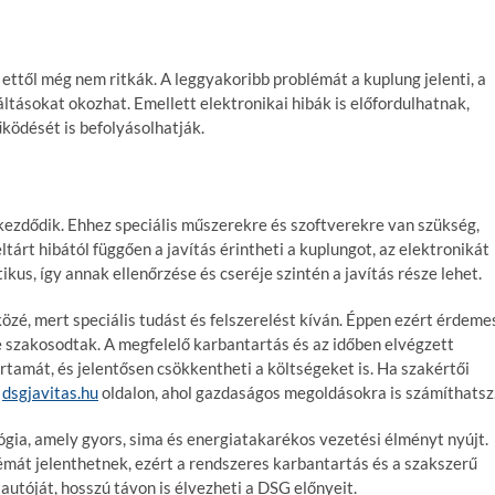
 ettől még nem ritkák. A leggyakoribb problémát a kuplung jelenti, a
tásokat okozhat. Emellett elektronikai hibák is előfordulhatnak,
űködését is befolyásolhatják.
kezdődik. Ehhez speciális műszerekre és szoftverekre van szükség,
árt hibától függően a javítás érintheti a kuplungot, az elektronikát
tikus, így annak ellenőrzése és cseréje szintén a javítás része lehet.
özé, mert speciális tudást és felszerelést kíván. Éppen ezért érdeme
e szakosodtak. A megfelelő karbantartás és az időben elvégzett
rtamát, és jelentősen csökkentheti a költségeket is. Ha szakértői
a
dsgjavitas.hu
oldalon, ahol gazdaságos megoldásokra is számíthatsz
gia, amely gyors, sima és energiatakarékos vezetési élményt nyújt.
émát jelenthetnek, ezért a rendszeres karbantartás és a szakszerű
autóját, hosszú távon is élvezheti a DSG előnyeit.