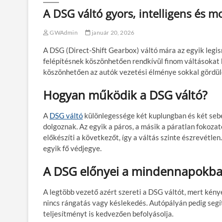
A DSG váltó gyors, intelligens és 
GWAdmin
január 20, 2026
A DSG (Direct-Shift Gearbox) váltó mára az egyik legism
felépítésnek köszönhetően rendkívül finom váltásokat 
köszönhetően az autók vezetési élménye sokkal gördü
Hogyan működik a DSG váltó?
A
DSG váltó
különlegessége két kuplungban és két seb
dolgoznak. Az egyik a páros, a másik a páratlan fokozat
előkészíti a következőt, így a váltás szinte észrevétlen
egyik fő védjegye.
A DSG előnyei a mindennapokb
A legtöbb vezető azért szereti a DSG váltót, mert kén
nincs rángatás vagy késlekedés. Autópályán pedig segít
teljesítményt is kedvezően befolyásolja.