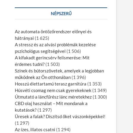
NÉPSZERŰ
Az automata öntözőrendszer előnyei és
hátrányai
(1 625)
A stressz és az alvási problémák kezelése
pszichológus segítségével
(1 506)
A kifakadt gerincsérv felismerése: Mit
érdemes tudni?
(1 503)
Színek és bútorszövetek, amelyek a legjobban
működnek az Ön otthonában
(1 396)
Hosszú élettartamú terasz garnitúra
(1 353)
Húsvéti csomag nem csak gyerekeknek
(1 349)
Útmutató a láncfűrész lánc méretekhez
(1 300)
CBD olaj használat – Mit mondanak a
kutatások?
(1 297)
Üresek a falak? Díszítsd őket vászonképekkel!
(1 297)
Az ízes, illatos csatni
(1 294)