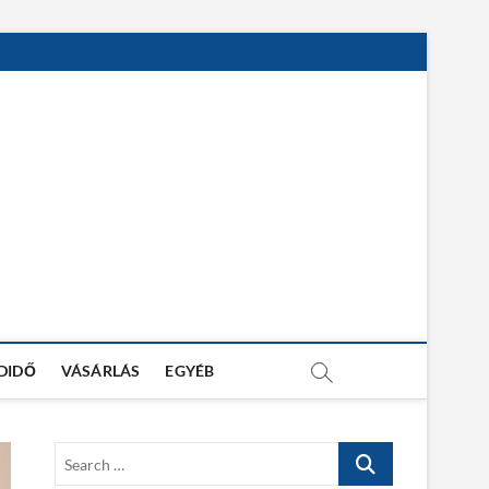
DIDŐ
VÁSÁRLÁS
EGYÉB
S
e