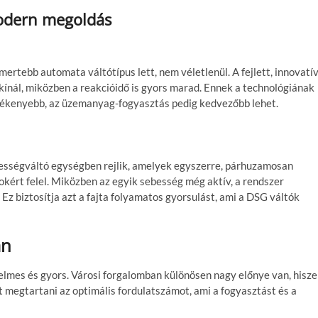
modern megoldás
ertebb automata váltótípus lett, nem véletlenül. A fejlett, innovatí
kínál, miközben a reakcióidő is gyors marad. Ennek a technológiának
lékenyebb, az üzemanyag-fogyasztás pedig kedvezőbb lehet.
ességváltó egységben rejlik, amelyek egyszerre, párhuzamosan
okért felel. Miközben az egyik sebesség még aktív, a rendszer
. Ez biztosítja azt a fajta folyamatos gyorsulást, ami a DSG váltók
an
yelmes és gyors. Városi forgalomban különösen nagy előnye van, hisz
 megtartani az optimális fordulatszámot, ami a fogyasztást és a