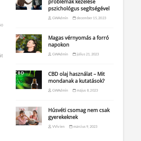
problémák kezelése
pszichológus segítségével
GWAdmin
december 15, 2023
50
Magas vérnyomás a forró
napokon
GWAdmin
július 21, 2023
át
CBD olaj használat – Mit
mondanak a kutatások?
GWAdmin
május 8, 2023
Húsvéti csomag nem csak
gyerekeknek
VVivien
március 9, 2023