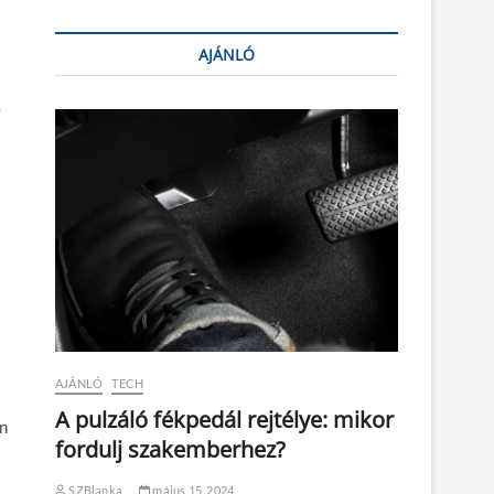
AJÁNLÓ
v
AJÁNLÓ
TECH
A pulzáló fékpedál rejtélye: mikor
en
fordulj szakemberhez?
SZBlanka
május 15, 2024