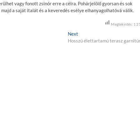
ülhet vagy fonott zsinór erre a célra. Pohárjelölő gyorsan és sok
 majd a saját italát és a keveredés esélye elhanyagolhatóvá válik.
Megtekintés:
1 2
Next
N
Hosszú élettartamú terasz garnitú
e
x
t
p
o
s
t
: