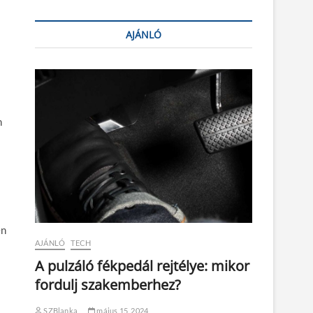
AJÁNLÓ
n
en
AJÁNLÓ
TECH
A pulzáló fékpedál rejtélye: mikor
fordulj szakemberhez?
SZBlanka
május 15, 2024