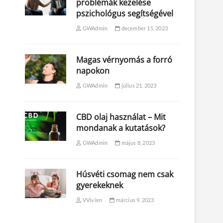
problémák kezelése
pszichológus segítségével
GWAdmin
december 15, 2023
Magas vérnyomás a forró
napokon
GWAdmin
július 21, 2023
CBD olaj használat – Mit
mondanak a kutatások?
GWAdmin
május 8, 2023
Húsvéti csomag nem csak
gyerekeknek
VVivien
március 9, 2023