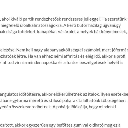
 ahol kiváló partik rendezhetőek rendszeres jelleggel. Ha szeretünk
z megfelelő ülőalkalmatosságokra. A kerti bútor házilag ugyanúgy
nak drága foteleket, kanapékat vásárolni, amelyek bár kényelmesek,
telezése. Nem kell nagy alapanyagköltséggel számolni, mert jóformá
hatóak létre. Ha van ehhez némi affinitás és elég idő, akkor a profi
zínt tud vinni a mindennapokba és a fontos beszélgetések helyét is
angulatos időtöltésre, akkor előkerülhetnek az italok. Ilyen esetekb
alában egyforma méretű és stílusú poharak találhatóak többségében.
yedén összekeveredhetnek. A pohárjelölő célja, hogy mindenki
tosított, akkor egyszerűen egy befőttes gumival oldható meg ez a