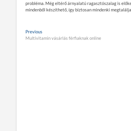
probléma. Még eltérő árnyalatú ragasztószalag is előker
mindenből készíthető, így biztosan mindenki megtalálja
B
Previous
P
Multivitamin vásárlás férfiaknak online
r
e
e
j
v
i
e
o
g
u
s
y
p
z
o
é
s
t
s
:
n
a