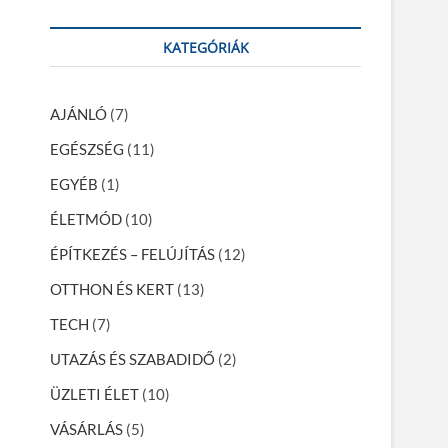
a
r
KATEGÓRIÁK
c
h
…
AJÁNLÓ
(7)
EGÉSZSÉG
(11)
EGYÉB
(1)
ÉLETMÓD
(10)
ÉPÍTKEZÉS – FELÚJÍTÁS
(12)
OTTHON ÉS KERT
(13)
TECH
(7)
UTAZÁS ÉS SZABADIDŐ
(2)
ÜZLETI ÉLET
(10)
VÁSÁRLÁS
(5)