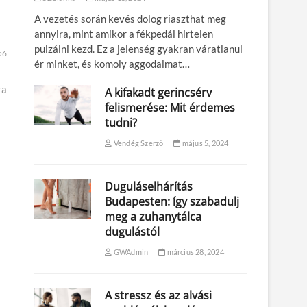
A vezetés során kevés dolog riaszthat meg
annyira, mint amikor a fékpedál hirtelen
pulzálni kezd. Ez a jelenség gyakran váratlanul
56
ér minket, és komoly aggodalmat…
ra
A kifakadt gerincsérv
felismerése: Mit érdemes
tudni?
Vendég Szerző
május 5, 2024
Duguláselhárítás
Budapesten: így szabadulj
meg a zuhanytálca
dugulástól
GWAdmin
március 28, 2024
A stressz és az alvási