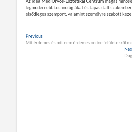
Az
IdealMed Orvos-Esztétikai Centrum
magas minős
legmodernebb technológiákat és tapasztalt szakembere
elsődleges szempont, valamint személyre szabott keze
B
Previous
P
Mit érdemes és mit nem érdemes online felületekről m
r
e
e
Nex
j
v
Dug
i
e
o
g
u
s
y
p
z
o
é
s
t
s
:
n
a