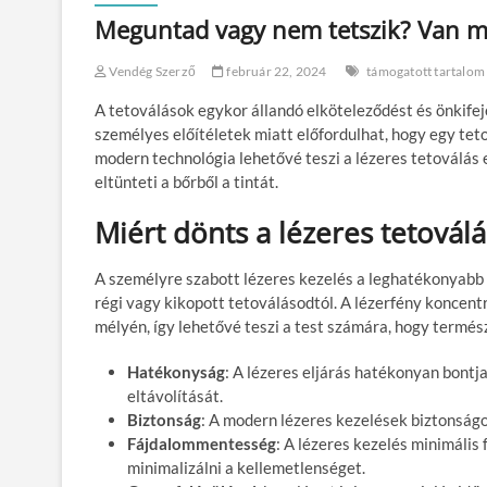
Meguntad vagy nem tetszik? Van meg
Vendég Szerző
február 22, 2024
támogatott tartalom
A tetoválások egykor állandó elköteleződést és önkifeje
személyes előítéletek miatt előfordulhat, hogy egy tet
modern technológia lehetővé teszi a lézeres tetoválás 
eltünteti a bőrből a tintát.
Miért dönts a lézeres tetoválá
A személyre szabott lézeres kezelés a leghatékonyabb
régi vagy kikopott tetoválásodtól. A lézerfény koncentr
mélyén, így lehetővé teszi a test számára, hogy termés
Hatékonyság
: A lézeres eljárás hatékonyan bontja
eltávolítását.
Biztonság
: A modern lézeres kezelések biztonság
Fájdalommentesség
: A lézeres kezelés minimális
minimalizálni a kellemetlenséget.