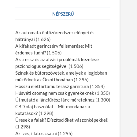
NÉPSZERŰ
Az automata öntözőrendszer előnyei és
hátrányai
(1 626)
A kifakadt gerincsérv felismerése: Mit
érdemes tudni?
(1 506)
A stressz és az alvási problémák kezelése
pszichológus segítségével
(1 506)
Színek és bútorszövetek, amelyek a legjobban
működnek az Ön otthonában
(1 396)
Hosszú élettartamú terasz garnitúra
(1 354)
Húsvéti csomag nem csak gyerekeknek
(1 350)
Útmutató a láncfűrész lánc méretekhez
(1 300)
CBD olaj használat – Mit mondanak a
kutatások?
(1 298)
Üresek a falak? Díszítsd őket vászonképekkel!
(1 298)
Az ízes, illatos csatni
(1 295)