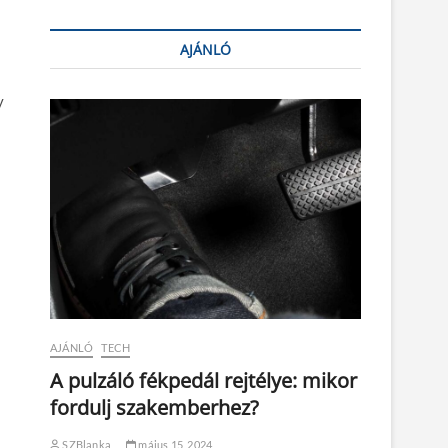
AJÁNLÓ
y
AJÁNLÓ
TECH
A pulzáló fékpedál rejtélye: mikor
fordulj szakemberhez?
SZBlanka
május 15, 2024