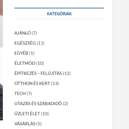
a
r
KATEGÓRIÁK
c
h
…
AJÁNLÓ
(7)
EGÉSZSÉG
(11)
EGYÉB
(1)
ÉLETMÓD
(10)
ÉPÍTKEZÉS – FELÚJÍTÁS
(12)
OTTHON ÉS KERT
(13)
TECH
(7)
UTAZÁS ÉS SZABADIDŐ
(2)
ÜZLETI ÉLET
(10)
VÁSÁRLÁS
(5)