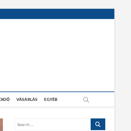
DIDŐ
VÁSÁRLÁS
EGYÉB
S
e