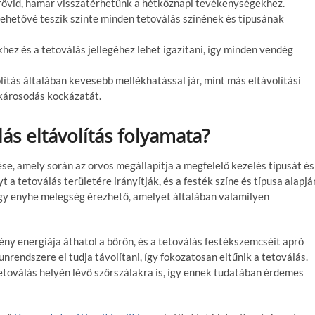
ő rövid, hamar visszatérhetünk a hétköznapi tevékenységekhez.
 lehetővé teszik szinte minden tetoválás színének és típusának
hez és a tetoválás jellegéhez lehet igazítani, így minden vendég
olítás általában kevesebb mellékhatással jár, mint más eltávolítási
károsodás kockázatát.
lás eltávolítás folyamata?
ése, amely során az orvos megállapítja a megfelelő kezelés típusát és
 a tetoválás területére irányítják, és a festék színe és típusa alapjá
 egy enyhe melegség érezhető, amelyet általában valamilyen
fény energiája áthatol a bőrön, és a tetoválás festékszemcséit apró
rendszere el tudja távolítani, így fokozatosan eltűnik a tetoválás.
etoválás helyén lévő szőrszálakra is, így ennek tudatában érdemes