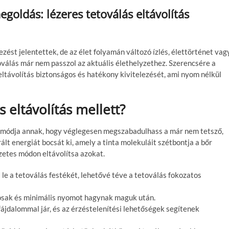
oldás: lézeres tetoválás eltávolítás
zést jelentettek, de az élet folyamán változó ízlés, élettörténet vag
oválás már nem passzol az aktuális élethelyzethez. Szerencsére a
eltávolítás biztonságos és hatékony kivitelezését, ami nyom nélkül
s eltávolítás mellett?
 módja annak, hogy véglegesen megszabadulhass a már nem tetsző,
ált energiát bocsát ki, amely a tinta molekuláit szétbontja a bőr
zetes módon eltávolítsa azokat.
 le a tetoválás festékét, lehetővé téve a tetoválás fokozatos
osak és minimális nyomot hagynak maguk után.
 fájdalommal jár, és az érzéstelenítési lehetőségek segítenek