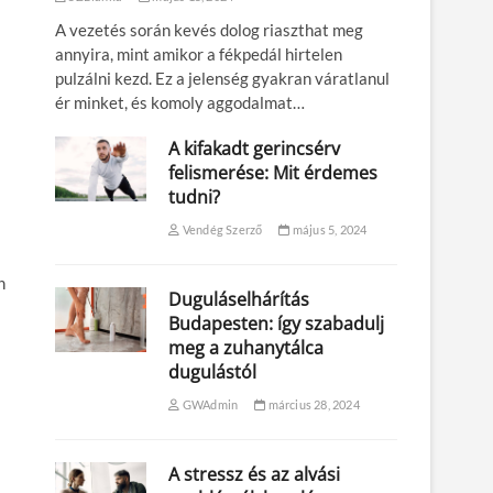
A vezetés során kevés dolog riaszthat meg
annyira, mint amikor a fékpedál hirtelen
pulzálni kezd. Ez a jelenség gyakran váratlanul
ér minket, és komoly aggodalmat…
A kifakadt gerincsérv
felismerése: Mit érdemes
tudni?
Vendég Szerző
május 5, 2024
n
Duguláselhárítás
Budapesten: így szabadulj
meg a zuhanytálca
dugulástól
GWAdmin
március 28, 2024
A stressz és az alvási