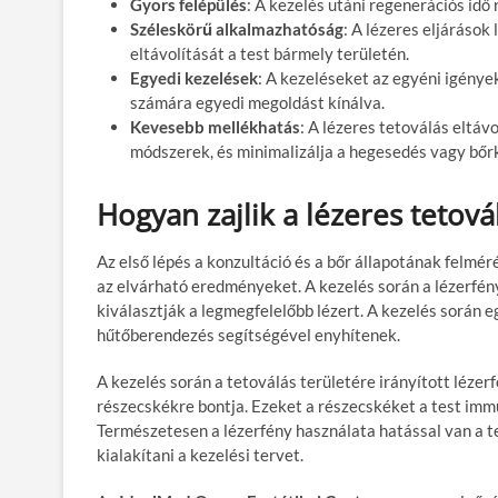
Gyors felépülés
: A kezelés utáni regenerációs id
Széleskörű alkalmazhatóság
: A lézeres eljárások
eltávolítását a test bármely területén.
Egyedi kezelések
: A kezeléseket az egyéni igények
számára egyedi megoldást kínálva.
Kevesebb mellékhatás
: A lézeres tetoválás eltáv
módszerek, és minimalizálja a hegesedés vagy bőr
Hogyan zajlik a lézeres tetová
Az első lépés a konzultáció és a bőr állapotának felmér
az elvárható eredményeket. A kezelés során a lézerfényt
kiválasztják a legmegfelelőbb lézert. A kezelés során
hűtőberendezés segítségével enyhítenek.
A kezelés során a tetoválás területére irányított lézer
részecskékre bontja. Ezeket a részecskéket a test immun
Természetesen a lézerfény használata hatással van a t
kialakítani a kezelési tervet.