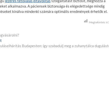
égű
lézeres tetoválás eltávolítás
szolgáltatást biztosít, méghozzá a
ket alkalmazva. A páciensek biztonsága és elégedettsége mindig
léseket kínálva mindenki számára optimális eredmények érhetők el.
Megtekintés:
6
egvásárolni?
t
N
uláselhárítás Budapesten: így szabadulj meg a zuhanytálca dugulást
e
x
t
p
o
s
t
: