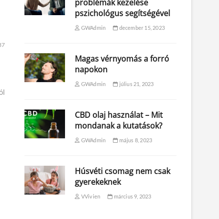
problémák kezelése
pszichológus segítségével
GWAdmin
december 15, 2023
37
Magas vérnyomás a forró
napokon
GWAdmin
július 21, 2023
ól
CBD olaj használat – Mit
mondanak a kutatások?
GWAdmin
május 8, 2023
Húsvéti csomag nem csak
gyerekeknek
VVivien
március 9, 2023