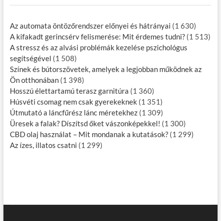
Az automata öntözőrendszer előnyei és hátrányai
(1 630)
A kifakadt gerincsérv felismerése: Mit érdemes tudni?
(1 513)
A stressz és az alvási problémák kezelése pszichológus
segítségével
(1 508)
Színek és bútorszövetek, amelyek a legjobban működnek az
Ön otthonában
(1 398)
Hosszú élettartamú terasz garnitúra
(1 360)
Húsvéti csomag nem csak gyerekeknek
(1 351)
Útmutató a láncfűrész lánc méretekhez
(1 309)
Üresek a falak? Díszítsd őket vászonképekkel!
(1 300)
CBD olaj használat – Mit mondanak a kutatások?
(1 299)
Az ízes, illatos csatni
(1 299)