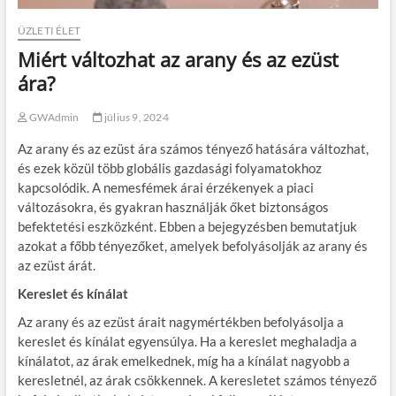
ÜZLETI ÉLET
Miért változhat az arany és az ezüst
ára?
GWAdmin
július 9, 2024
Az arany és az ezüst ára számos tényező hatására változhat,
és ezek közül több globális gazdasági folyamatokhoz
kapcsolódik. A nemesfémek árai érzékenyek a piaci
változásokra, és gyakran használják őket biztonságos
befektetési eszközként. Ebben a bejegyzésben bemutatjuk
azokat a főbb tényezőket, amelyek befolyásolják az arany és
az ezüst árát.
Kereslet és kínálat
Az arany és az ezüst árait nagymértékben befolyásolja a
kereslet és kínálat egyensúlya. Ha a kereslet meghaladja a
kínálatot, az árak emelkednek, míg ha a kínálat nagyobb a
keresletnél, az árak csökkennek. A keresletet számos tényező