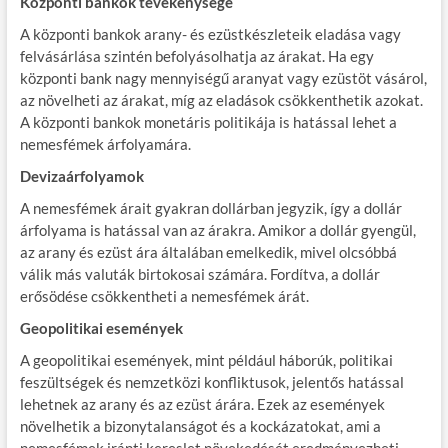
Központi bankok tevékenysége
A központi bankok arany- és ezüstkészleteik eladása vagy
felvásárlása szintén befolyásolhatja az árakat. Ha egy
központi bank nagy mennyiségű aranyat vagy ezüstöt vásárol,
az növelheti az árakat, míg az eladások csökkenthetik azokat.
A központi bankok monetáris politikája is hatással lehet a
nemesfémek árfolyamára.
Devizaárfolyamok
A nemesfémek árait gyakran dollárban jegyzik, így a dollár
árfolyama is hatással van az árakra. Amikor a dollár gyengül,
az arany és ezüst ára általában emelkedik, mivel olcsóbbá
válik más valuták birtokosai számára. Fordítva, a dollár
erősödése csökkentheti a nemesfémek árát.
Geopolitikai események
A geopolitikai események, mint például háborúk, politikai
feszültségek és nemzetközi konfliktusok, jelentős hatással
lehetnek az arany és az ezüst árára. Ezek az események
növelhetik a bizonytalanságot és a kockázatokat, ami a
nemesfémek iránti kereslet növekedését eredményezheti.