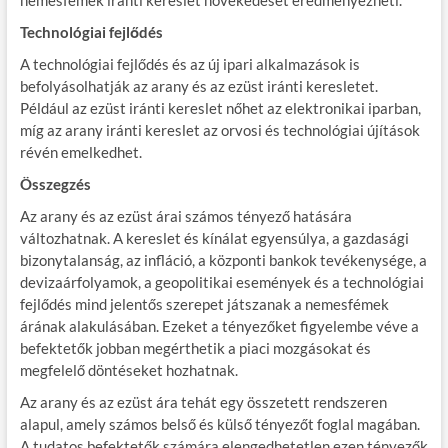
Technológiai fejlődés
A technológiai fejlődés és az új ipari alkalmazások is
befolyásolhatják az arany és az ezüst iránti keresletet.
Például az ezüst iránti kereslet nőhet az elektronikai iparban,
míg az arany iránti kereslet az orvosi és technológiai újítások
révén emelkedhet.
Összegzés
Az arany és az ezüst árai számos tényező hatására
változhatnak. A kereslet és kínálat egyensúlya, a gazdasági
bizonytalanság, az infláció, a központi bankok tevékenysége, a
devizaárfolyamok, a geopolitikai események és a technológiai
fejlődés mind jelentős szerepet játszanak a nemesfémek
árának alakulásában. Ezeket a tényezőket figyelembe véve a
befektetők jobban megérthetik a piaci mozgásokat és
megfelelő döntéseket hozhatnak.
Az arany és az ezüst ára tehát egy összetett rendszeren
alapul, amely számos belső és külső tényezőt foglal magában.
A tudatos befektetők számára elengedhetetlen ezen tényezők