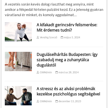
A vezetés során kevés dolog riaszthat meg annyira, mint
amikor a fékpedál hirtelen pulzálni kezd. Ez a jelenség gyakran
váratlanul ér minket, és komoly aggodalmat…
A kifakadt gerincsérv felismerése:
Mit érdemes tudni?
Vendég Szerző
május 5, 2024
Duguláselhárítás Budapesten: így
szabadulj meg a zuhanytálca
dugulástól
GWAdmin
március 28, 2024
A stressz és az alvási problémák
kezelése pszichológus segítségével
GWAdmin
december 15, 2023