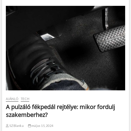
AJÁNLÓ
TECH
A pulzáló fékpedál rejtélye: mikor fordulj
szakemberhez?
SZBlanka
május 15, 2024