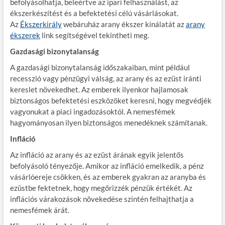
befolyásolhatja, beleértve az ipari felhasználást, az
ékszerkészítést és a befektetési célú vásárlásokat.
Az
Ékszerkirály
webáruház arany ékszer kínálatát az
arany
ékszerek
link segítségével tekintheti meg.
Gazdasági bizonytalanság
A gazdasági bizonytalanság időszakaiban, mint például
recesszió vagy pénzügyi válság, az arany és az ezüst iránti
kereslet növekedhet. Az emberek ilyenkor hajlamosak
biztonságos befektetési eszközöket keresni, hogy megvédjék
vagyonukat a piaci ingadozásoktól. A nemesfémek
hagyományosan ilyen biztonságos menedéknek számítanak.
Infláció
Az infláció az arany és az ezüst árának egyik jelentős
befolyásoló tényezője. Amikor az infláció emelkedik, a pénz
vásárlóereje csökken, és az emberek gyakran az aranyba és
ezüstbe fektetnek, hogy megőrizzék pénzük értékét. Az
inflációs várakozások növekedése szintén felhajthatja a
nemesfémek árát.