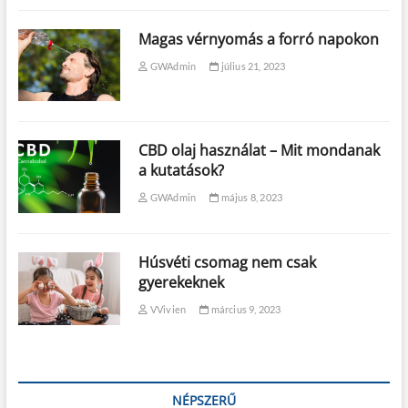
Magas vérnyomás a forró napokon
GWAdmin
július 21, 2023
CBD olaj használat – Mit mondanak
a kutatások?
GWAdmin
május 8, 2023
Húsvéti csomag nem csak
gyerekeknek
VVivien
március 9, 2023
NÉPSZERŰ