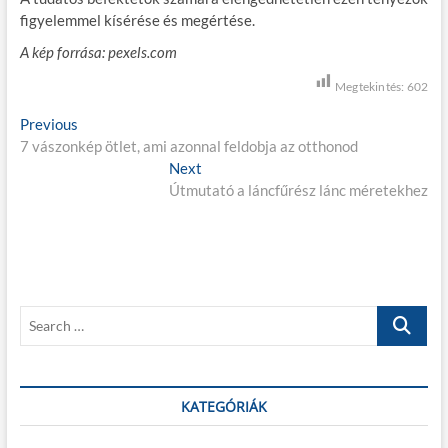
figyelemmel kísérése és megértése.
A kép forrása: pexels.com
Megtekintés:
602
B
Previous
P
7 vászonkép ötlet, ami azonnal feldobja az otthonod
r
e
e
Next
N
j
v
Útmutató a láncfűrész lánc méretekhez
e
i
x
e
o
t
g
u
p
s
o
y
p
s
z
S
o
t
e
é
s
:
a
t
s
r
:
c
KATEGÓRIÁK
n
h