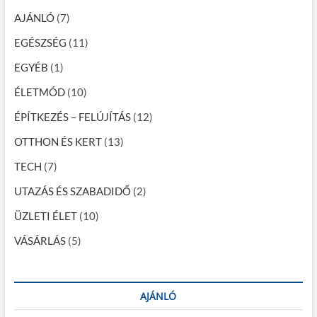
a
…
v
AJÁNLÓ
(7)
i
EGÉSZSÉG
(11)
g
EGYÉB
(1)
á
ÉLETMÓD
(10)
c
ÉPÍTKEZÉS – FELÚJÍTÁS
(12)
i
OTTHON ÉS KERT
(13)
ó
TECH
(7)
UTAZÁS ÉS SZABADIDŐ
(2)
ÜZLETI ÉLET
(10)
VÁSÁRLÁS
(5)
AJÁNLÓ