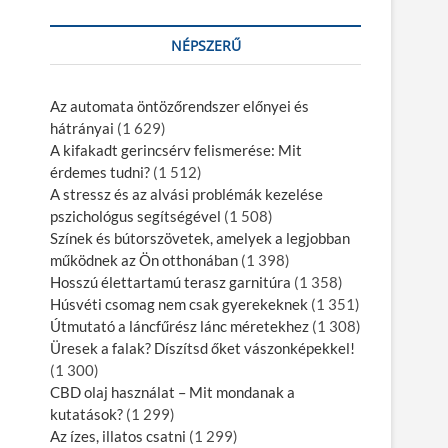
NÉPSZERŰ
Az automata öntözőrendszer előnyei és
hátrányai
(1 629)
A kifakadt gerincsérv felismerése: Mit
érdemes tudni?
(1 512)
A stressz és az alvási problémák kezelése
pszichológus segítségével
(1 508)
Színek és bútorszövetek, amelyek a legjobban
működnek az Ön otthonában
(1 398)
Hosszú élettartamú terasz garnitúra
(1 358)
Húsvéti csomag nem csak gyerekeknek
(1 351)
Útmutató a láncfűrész lánc méretekhez
(1 308)
Üresek a falak? Díszítsd őket vászonképekkel!
(1 300)
CBD olaj használat – Mit mondanak a
kutatások?
(1 299)
Az ízes, illatos csatni
(1 299)