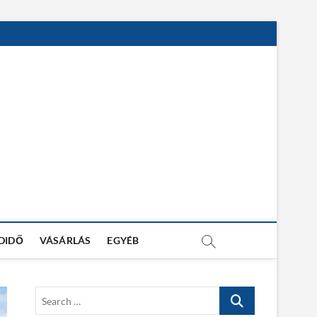
DIDŐ
VÁSÁRLÁS
EGYÉB
S
e