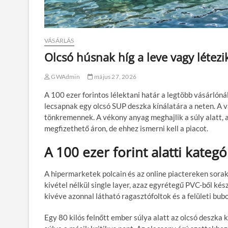
VÁSÁRLÁS
Olcsó húsnak híg a leve vagy létez
GWAdmin
május 27, 2026
A 100 ezer forintos lélektani határ a legtöbb vásárlón
lecsapnak egy olcsó SUP deszka kínálatára a neten. A v
tönkremennek. A vékony anyag meghajlik a súly alatt, 
megfizethető áron, de ehhez ismerni kell a piacot.
A 100 ezer forint alatti kategó
A hipermarketek polcain és az online piactereken sora
kivétel nélkül single layer, azaz egyrétegű PVC-ből kés
kivéve azonnal látható ragasztófoltok és a felületi bub
Egy 80 kilós felnőtt ember súlya alatt az olcsó deszka 