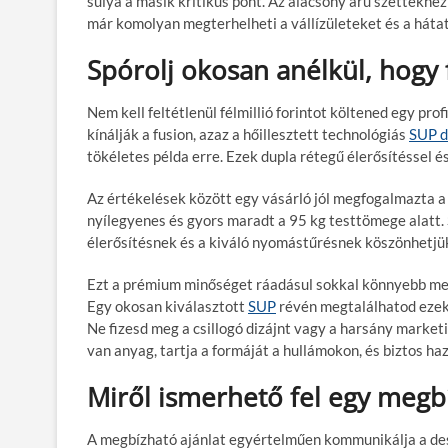
súlya a másik kritikus pont. Az alacsony árú szettekhe
már komolyan megterhelheti a vállízületeket és a hátat 
Spórolj okosan anélkül, hogy
Nem kell feltétlenül félmillió forintot költened egy pro
kínálják a fusion, azaz a hőillesztett technológiás
SUP d
tökéletes példa erre. Ezek dupla rétegű élerősítéssel 
Az értékelések között egy vásárló jól megfogalmazta a 
nyílegyenes és gyors maradt a 95 kg testtömege alatt. S
élerősítésnek és a kiváló nyomástűrésnek köszönhetjü
Ezt a prémium minőséget ráadásul sokkal könnyebb megc
Egy okosan kiválasztott
SUP
révén megtalálhatod ezeket
Ne fizesd meg a csillogó dizájnt vagy a harsány marketi
van anyag, tartja a formáját a hullámokon, és biztos haz
Miről ismerhető fel egy megbí
A megbízható ajánlat egyértelműen kommunikálja a de