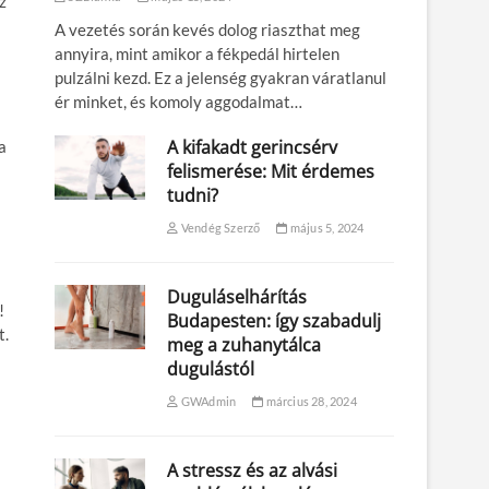
z
A vezetés során kevés dolog riaszthat meg
annyira, mint amikor a fékpedál hirtelen
pulzálni kezd. Ez a jelenség gyakran váratlanul
ér minket, és komoly aggodalmat…
A kifakadt gerincsérv
a
felismerése: Mit érdemes
tudni?
Vendég Szerző
május 5, 2024
Duguláselhárítás
!
Budapesten: így szabadulj
t.
meg a zuhanytálca
dugulástól
GWAdmin
március 28, 2024
A stressz és az alvási