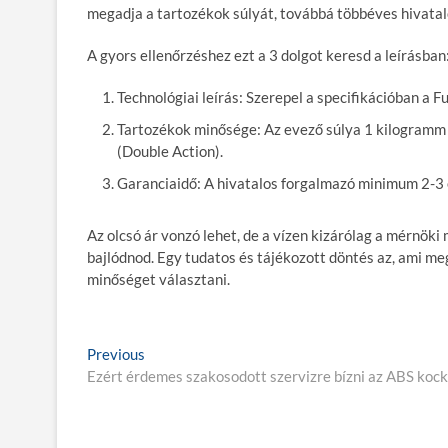
megadja a tartozékok súlyát, továbbá többéves hivatalo
A gyors ellenőrzéshez ezt a 3 dolgot keresd a leírásban
Technológiai leírás:
Szerepel a specifikációban a Fu
Tartozékok minősége:
Az evező súlya 1 kilogramm 
(Double Action).
Garanciaidő:
A hivatalos forgalmazó minimum 2-3 é
Az olcsó ár vonzó lehet, de a vízen kizárólag a mérnöki 
bajlódnod. Egy tudatos és tájékozott döntés az, ami m
minőséget választani.
B
Previous
P
Ezért érdemes szakosodott szervizre bízni az ABS kock
r
e
e
j
v
i