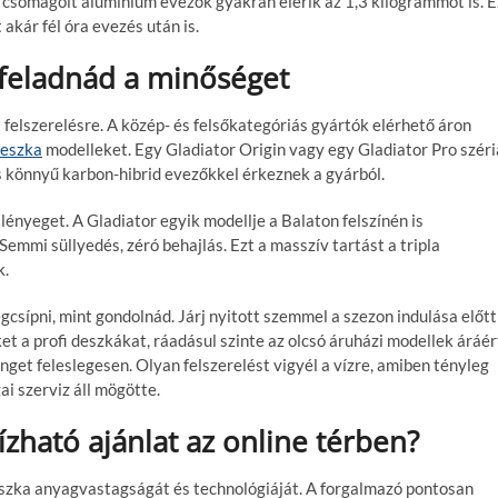
z csomagolt alumínium evezők gyakran elérik az 1,3 kilogrammot is. E
akár fél óra evezés után is.
 feladnád a minőséget
fi felszerelésre. A közép- és felsőkategóriás gyártók elérhető áron
eszka
modelleket. Egy Gladiator Origin vagy egy Gladiator Pro széri
és könnyű karbon-hibrid evezőkkel érkeznek a gyárból.
lényeget. A Gladiator egyik modellje a Balaton felszínén is
emmi süllyedés, zéró behajlás. Ezt a masszív tartást a tripla
k.
sípni, mint gondolnád. Járj nyitott szemmel a szezon indulása előtt
 a profi deszkákat, ráadásul szinte az olcsó áruházi modellek áráér
nget feleslegesen. Olyan felszerelést vigyél a vízre, amiben tényleg
ai szerviz áll mögötte.
zható ajánlat az online térben?
szka anyagvastagságát és technológiáját. A forgalmazó pontosan