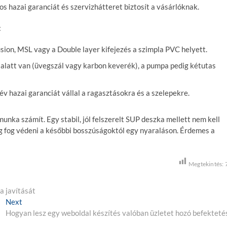
s hazai garanciát és szervizhátteret biztosít a vásárlóknak.
:
sion, MSL vagy a Double layer kifejezés a szimpla PVC helyett.
alatt van (üvegszál vagy karbon keverék), a pumpa pedig kétutas
v hazai garanciát vállal a ragasztásokra és a szelepekre.
munka számít. Egy stabil, jól felszerelt SUP deszka mellett nem kell
eg fog védeni a későbbi bosszúságoktól egy nyaraláson. Érdemes a
Megtekintés:
a javítását
Next
N
Hogyan lesz egy weboldal készítés valóban üzletet hozó befekteté
e
x