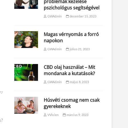
problémák kezelése
pszichológus segítségével
GWAdmin
december 15, 2023
Magas vérnyomás a forró
napokon
GWAdmin
július 21, 2023
CBD olaj használat – Mit
mondanak a kutatások?
GWAdmin
május 8, 2023
77
Húsvéti csomag nem csak
gyerekeknek
VVivien
március 9, 2023
s?