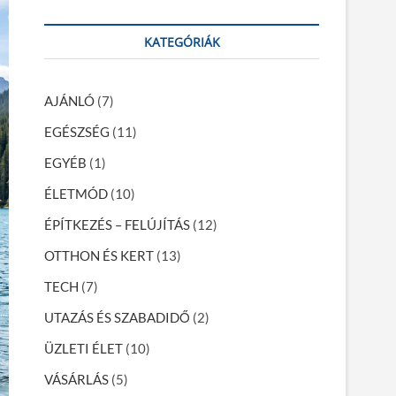
a
r
KATEGÓRIÁK
c
h
…
AJÁNLÓ
(7)
EGÉSZSÉG
(11)
EGYÉB
(1)
ÉLETMÓD
(10)
ÉPÍTKEZÉS – FELÚJÍTÁS
(12)
OTTHON ÉS KERT
(13)
TECH
(7)
UTAZÁS ÉS SZABADIDŐ
(2)
ÜZLETI ÉLET
(10)
VÁSÁRLÁS
(5)