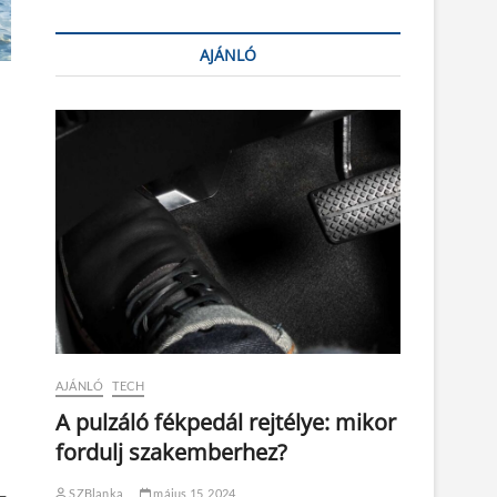
AJÁNLÓ
AJÁNLÓ
TECH
A pulzáló fékpedál rejtélye: mikor
fordulj szakemberhez?
SZBlanka
május 15, 2024