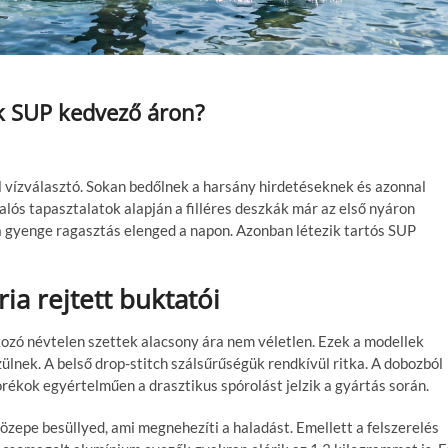
ik SUP kedvező áron?
ál vízválasztó. Sokan bedőlnek a harsány hirdetéseknek és azonnal
alós tapasztalatok alapján a filléres deszkák már az első nyáron
a gyenge ragasztás elenged a napon. Azonban létezik tartós SUP
ria rejtett buktatói
kozó névtelen szettek alacsony ára nem véletlen. Ezek a modellek
zülnek. A belső drop-stitch szálsűrűségük rendkívül ritka. A dobozból
orékok egyértelműen a drasztikus spórolást jelzik a gyártás során.
közepe besüllyed, ami megnehezíti a haladást. Emellett a felszerelés